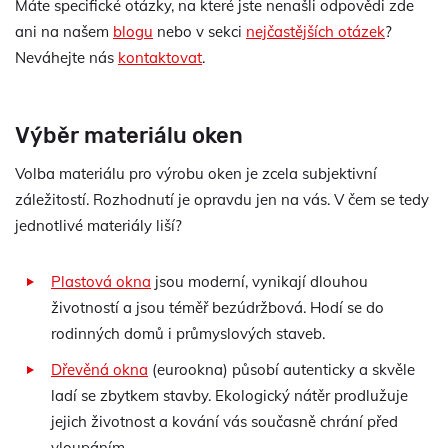
Máte specifické otázky, na které jste nenašli odpovědi zde
ani na našem
blogu
nebo v sekci
nejčastějších otázek
?
Neváhejte nás
kontaktovat
.
Výběr materiálu oken
Volba materiálu pro výrobu oken je zcela subjektivní
záležitostí. Rozhodnutí je opravdu jen na vás. V čem se tedy
jednotlivé materiály liší?
Plastová okna
jsou moderní, vynikají dlouhou
životností a jsou téměř bezúdržbová. Hodí se do
rodinných domů i průmyslových staveb.
Dřevěná okna
(eurookna) působí autenticky a skvěle
ladí se zbytkem stavby. Ekologický nátěr prodlužuje
jejich životnost a kování vás současně chrání před
vloupáním.