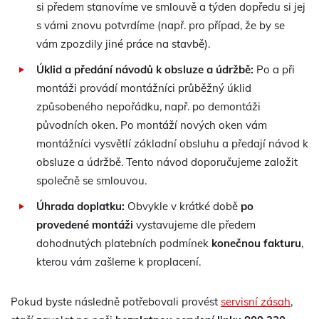
si předem stanovíme ve smlouvě a týden dopředu si jej
s vámi znovu potvrdíme (např. pro případ, že by se
vám zpozdily jiné práce na stavbě).
Úklid a předání návodů k obsluze a údržbě:
Po a při
montáži provádí montážníci průběžný úklid
způsobeného nepořádku, např. po demontáži
původních oken. Po montáží nových oken vám
montážníci vysvětlí základní obsluhu a předají návod k
obsluze a údržbě. Tento návod doporučujeme založit
společně se smlouvou.
Úhrada doplatku:
Obvykle v krátké době
po
provedené montáži
vystavujeme dle předem
dohodnutých platebních podmínek
konečnou fakturu
,
kterou vám zašleme k proplacení.
Pokud byste následně potřebovali provést
servisní zásah
,