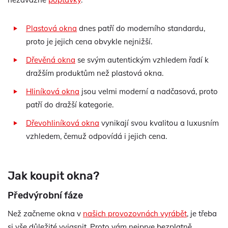
Plastová okna
dnes patří do moderního standardu,
proto je jejich cena obvykle nejnižší.
Dřevěná okna
se svým autentickým vzhledem řadí k
dražším produktům než plastová okna.
Hliníková okna
jsou velmi moderní a nadčasová, proto
patří do dražší kategorie.
Dřevohliníková okna
vynikají svou kvalitou a luxusním
vzhledem, čemuž odpovídá i jejich cena.
Jak koupit okna?
Předvýrobní fáze
Než začneme okna v
našich provozovnách vyrábět
, je třeba
si vše důležité vyjasnit. Proto vám nejprve bezplatně