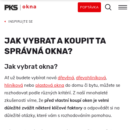
POPTÁVKA
INSPIRUJTE SE
JAK VYBRAT A KOUPIT TA
SPRÁVNÁ OKNA?
Jak vybrat okna?
Ať už budete vybírat nová
dřevěná
,
dřevohliníková
,
hliníková
nebo
plastová okna
do domu či bytu, můžete se
rozhodovat podle různých kritérií. Z naší mnohaleté
zkušenosti víme, že
před vlastní koupí oken je velmi
důležité zvážit některé klíčové faktory
a odpovědět si na
důležité otázky, které vám s rozhodováním pomohou.