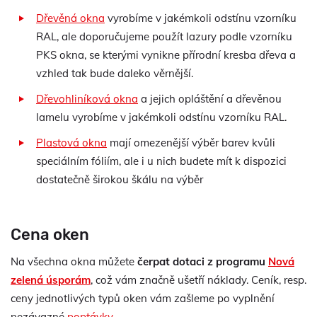
Dřevěná okna
vyrobíme v jakémkoli odstínu vzorníku
RAL, ale doporučujeme použít lazury podle vzorníku
PKS okna, se kterými vynikne přírodní kresba dřeva a
vzhled tak bude daleko věrnější.
Dřevohliníková okna
a jejich opláštění a dřevěnou
lamelu vyrobíme v jakémkoli odstínu vzorníku RAL.
Plastová okna
mají omezenější výběr barev kvůli
speciálním fóliím, ale i u nich budete mít k dispozici
dostatečně širokou škálu na výběr
Cena oken
Na všechna okna můžete
čerpat dotaci z programu
Nová
zelená úsporám
, což vám značně ušetří náklady. Ceník, resp.
ceny jednotlivých typů oken vám zašleme po vyplnění
nezávazné
poptávky
.