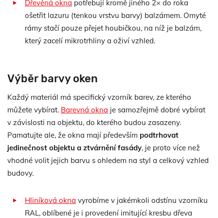
Dřevěná okna
potřebují kromě jiného 2× do roka
ošetřit lazuru (tenkou vrstvu barvy) balzámem. Omyté
rámy stačí pouze přejet houbičkou, na níž je balzám,
který zacelí mikrotrhliny a oživí vzhled.
Výběr barvy oken
Každý materiál má specifický vzorník barev, ze kterého
můžete vybírat.
Barevná okna
je samozřejmě dobré vybírat
v závislosti na objektu, do kterého budou zasazeny.
Pamatujte ale, že okna mají především
podtrhovat
jedinečnost objektu a ztvárnění fasády
, je proto více než
vhodné volit jejich barvu s ohledem na styl a celkový vzhled
budovy.
Hliníková okna
vyrobíme v jakémkoli odstínu vzorníku
RAL, oblíbené je i provedení imitující kresbu dřeva