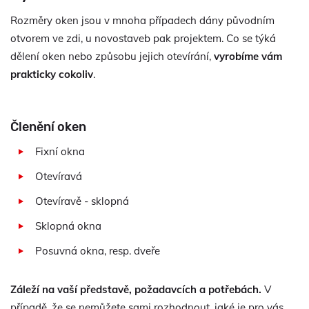
Rozměry oken jsou v mnoha případech dány původním
otvorem ve zdi, u novostaveb pak projektem. Co se týká
dělení oken nebo způsobu jejich otevírání,
vyrobíme vám
prakticky cokoliv
.
Členění oken
Fixní okna
Otevíravá
Otevíravě - sklopná
Sklopná okna
Posuvná okna, resp. dveře
Záleží na vaší představě, požadavcích a potřebách.
V
případě, že se nemůžete sami rozhodnout, jaké je pro vás