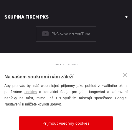
SKUPINA FIREM PKS
PKS okna na YouTube
2014 - 2026
© PKS okna a.s.
Na vašem soukromí nám záleží
Brněnská 126/38,
Aby pro vás byl náš web stejně příjemný jako pohled z kvalitního okna,
591 01 Žďár nad Sázavou
používáme
cookies
a kontaktní údaje pro jeho fungování a zobrazení
+420 566 697 301
nabídky na míru, mimo jiné i s využitím nástrojů společnosti Google.
okna@pks.cz
Nastavení si můžete kdykoli upravit.
Katalog
/
Cookies
/
English
/
Nastavení cookies
Přijmout všechny cookies
Vytvořil
webProgress